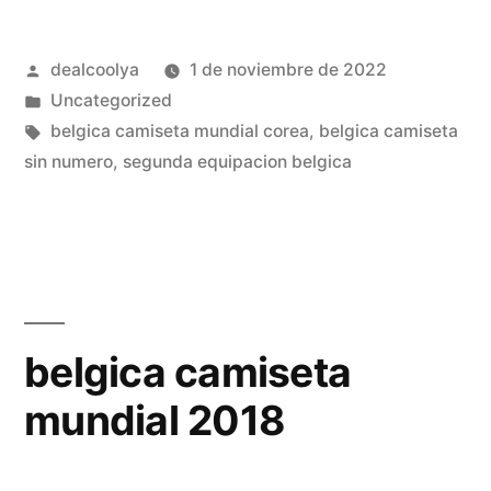
nio
Publicado
dealcoolya
1 de noviembre de 2022
donde
por
Publicado
Uncategorized
comprar»
en
Etiquetas:
belgica camiseta mundial corea
,
belgica camiseta
sin numero
,
segunda equipacion belgica
belgica camiseta
mundial 2018