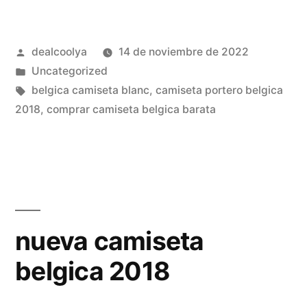
de
sudafrica
Publicado
dealcoolya
14 de noviembre de 2022
de
por
Publicado
Uncategorized
belgica
en
Etiquetas:
belgica camiseta blanc
,
camiseta portero belgica
2010»
2018
,
comprar camiseta belgica barata
nueva camiseta
belgica 2018