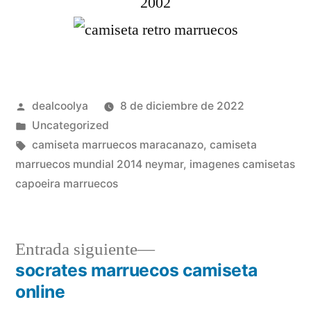
Publicado
dealcoolya
8 de diciembre de 2022
por
Publicado
Uncategorized
en
Etiquetas:
camiseta marruecos maracanazo
,
camiseta
marruecos mundial 2014 neymar
,
imagenes camisetas
capoeira marruecos
Entrada
Entrada siguiente
siguiente:
socrates marruecos camiseta
Navegación
online