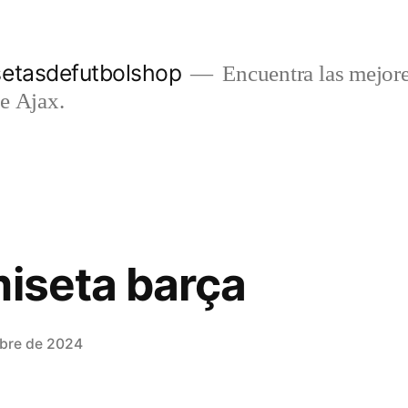
setasdefutbolshop
Encuentra las mejore
e Ajax.
miseta barça
mbre de 2024