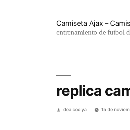
Saltar
al
Camiseta Ajax – Cami
contenido
entrenamiento de futbol d
replica ca
Publicado
dealcoolya
15 de novie
por