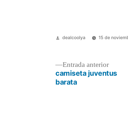
Publicado
dealcoolya
15 de noviem
por
Entrad
Entrada anterior
anterio
camiseta juventus
Navegación
barata
de
entradas