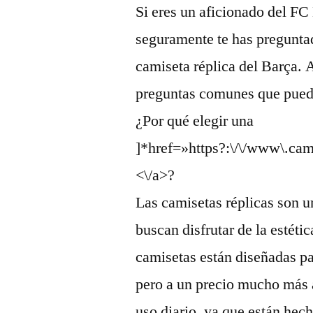
Si eres un aficionado del FC 
seguramente te has pregunta
camiseta réplica del Barça.
preguntas comunes que puede
¿Por qué elegir una
]*href=»https?:\/\/www\.cam
<\/a>?
Las camisetas réplicas son u
buscan disfrutar de la estéti
camisetas están diseñadas par
pero a un precio mucho más 
uso diario, ya que están hec