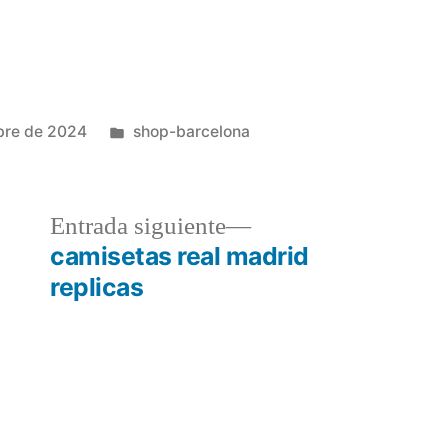
Publicado
bre de 2024
shop-barcelona
en
a
Entrada
Entrada siguiente
r:
siguiente:
camisetas real madrid
replicas