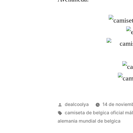
Publicado
dealcoolya
14 de noviem
por
Etiquetas:
camiseta de belgica oficial má
alemania mundial de belgica