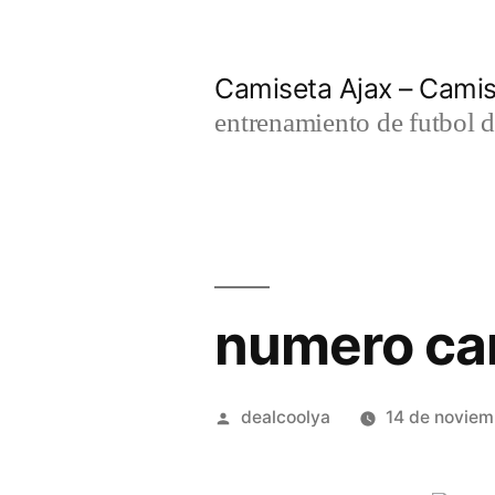
Saltar
al
Camiseta Ajax – Cami
contenido
entrenamiento de futbol d
numero cam
Publicado
dealcoolya
14 de novie
por