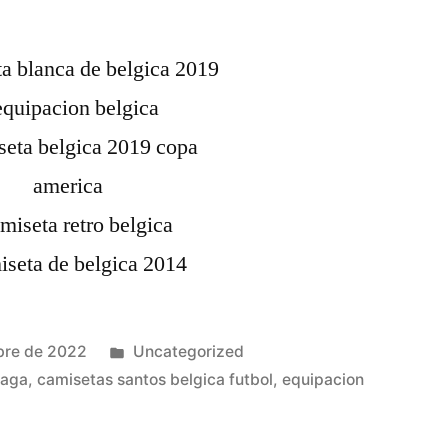
Publicado
bre de 2022
Uncategorized
en
laga
,
camisetas santos belgica futbol
,
equipacion