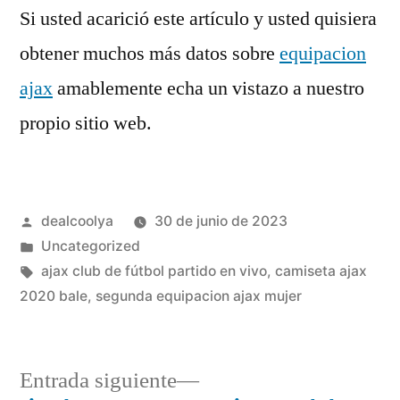
Si usted acarició este artículo y usted quisiera
obtener muchos más datos sobre
equipacion
ajax
amablemente echa un vistazo a nuestro
propio sitio web.
Publicado
dealcoolya
30 de junio de 2023
por
Publicado
Uncategorized
en
Etiquetas:
ajax club de fútbol partido en vivo
,
camiseta ajax
2020 bale
,
segunda equipacion ajax mujer
Entrada
Entrada siguiente