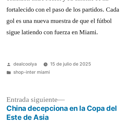
fortalecido con el paso de los partidos. Cada
gol es una nueva muestra de que el fútbol
sigue latiendo con fuerza en Miami.
Publicado
dealcoolya
15 de julio de 2025
por
Publicado
shop-inter miami
en
Entrada
Entrada siguiente
siguiente:
China decepciona en la Copa del
Navegación
Este de Asia
de