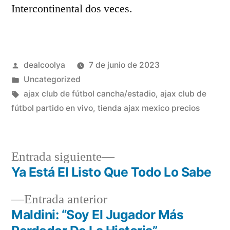
Intercontinental dos veces.
Publicado
dealcoolya
7 de junio de 2023
por
Publicado
Uncategorized
en
Etiquetas:
ajax club de fútbol cancha/estadio
,
ajax club de
fútbol partido en vivo
,
tienda ajax mexico precios
Entrada
Entrada siguiente
siguiente:
Ya Está El Listo Que Todo Lo Sabe
Navegación
Entrada
Entrada anterior
de
anterior:
Maldini: “Soy El Jugador Más
entradas