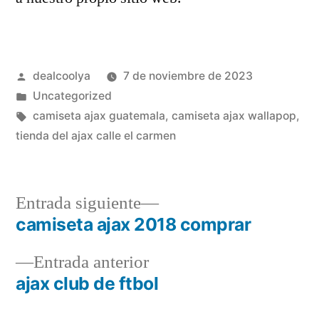
Publicado
dealcoolya
7 de noviembre de 2023
por
Publicado
Uncategorized
en
Etiquetas:
camiseta ajax guatemala
,
camiseta ajax wallapop
,
tienda del ajax calle el carmen
Entrada
Entrada siguiente
siguiente:
camiseta ajax 2018 comprar
Navegación
Entrada
Entrada anterior
de
anterior:
ajax club de ftbol
entradas