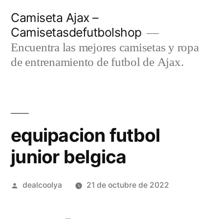
Saltar
Camiseta Ajax –
al
Camisetasdefutbolshop
contenido
Encuentra las mejores camisetas y ropa
de entrenamiento de futbol de Ajax.
equipacion futbol
junior belgica
Publicado
dealcoolya
21 de octubre de 2022
por