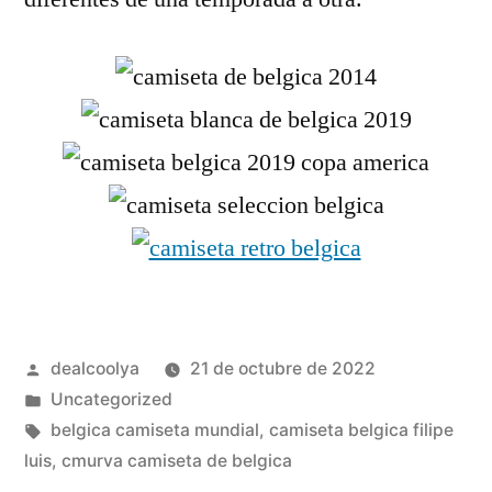
Publicado
dealcoolya
21 de octubre de 2022
por
Publicado
Uncategorized
en
Etiquetas:
belgica camiseta mundial
,
camiseta belgica filipe
luis
,
cmurva camiseta de belgica