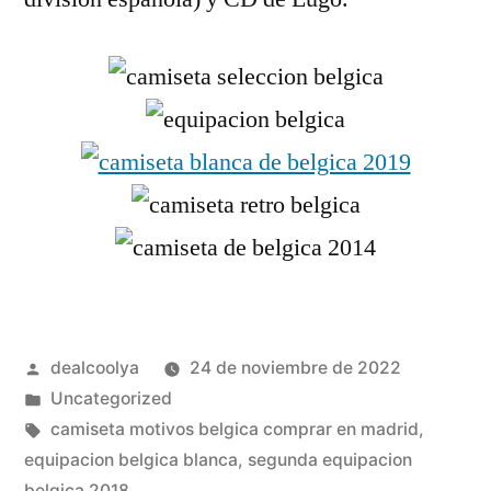
Publicado
dealcoolya
24 de noviembre de 2022
por
Publicado
Uncategorized
en
Etiquetas:
camiseta motivos belgica comprar en madrid
,
equipacion belgica blanca
,
segunda equipacion
belgica 2018