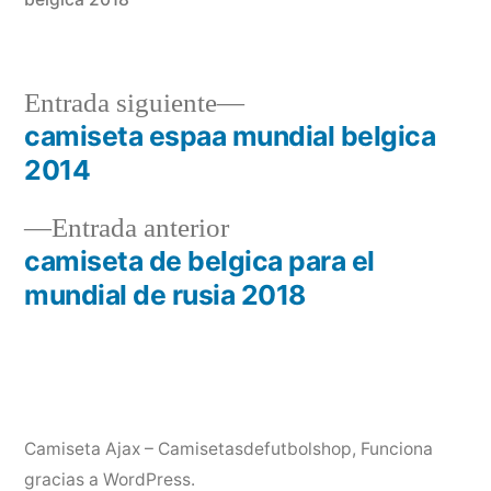
Entrada
Entrada siguiente
siguiente:
camiseta espaa mundial belgica
Navegación
2014
de
Entrada
Entrada anterior
entradas
anterior:
camiseta de belgica para el
mundial de rusia 2018
Camiseta Ajax – Camisetasdefutbolshop
,
Funciona
gracias a WordPress.