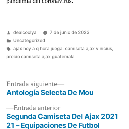
pandemia del coronavirus.
Publicado
dealcoolya
7 de junio de 2023
por
Publicado
Uncategorized
en
Etiquetas:
ajax hoy a q hora juega
,
camiseta ajax vinicius
,
precio camiseta ajax guatemala
Entrada
Entrada siguiente
siguiente:
Antología Selecta De Mou
Navegación
Entrada
Entrada anterior
de
anterior:
Segunda Camiseta Del Ajax 2021
entradas
21 – Equipaciones De Futbol