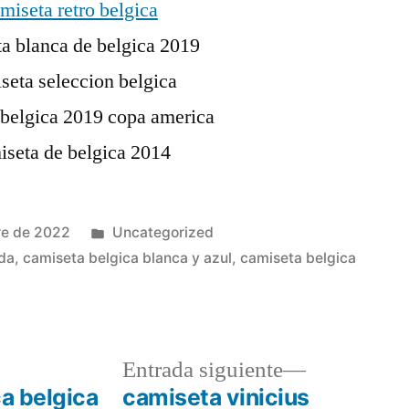
Publicado
re de 2022
Uncategorized
en
ada
,
camiseta belgica blanca y azul
,
camiseta belgica
a
Entrada
Entrada siguiente
r:
siguiente:
ca belgica
camiseta vinicius