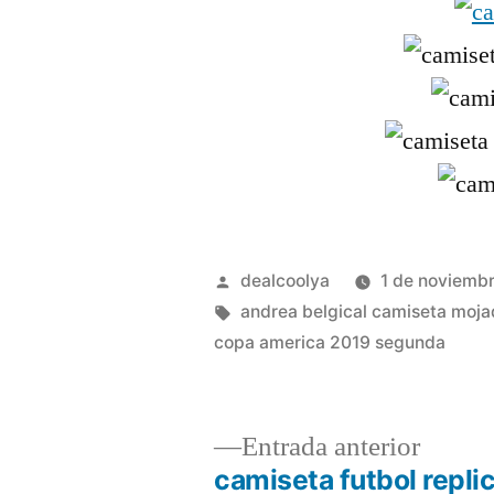
Publicado
dealcoolya
1 de noviemb
por
Etiquetas:
andrea belgical camiseta moj
copa america 2019 segunda
Entrad
Entrada anterior
anterio
camiseta futbol repli