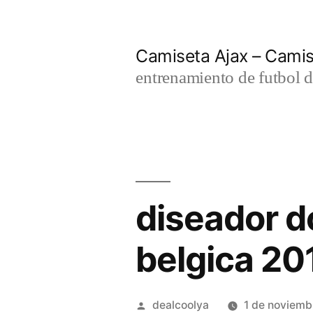
Saltar
al
Camiseta Ajax – Cami
contenido
entrenamiento de futbol d
diseador d
belgica 20
Publicado
dealcoolya
1 de noviemb