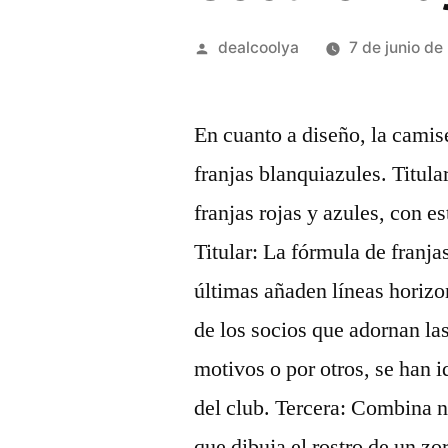
Publicado
dealcoolya
7 de junio d
por
En cuanto a diseño, la camis
franjas blanquiazules. Titula
franjas rojas y azules, con e
Titular: La fórmula de franja
últimas añaden líneas horizon
de los socios que adornan la
motivos o por otros, se han 
del club. Tercera: Combina 
que dibuja el rostro de un zor