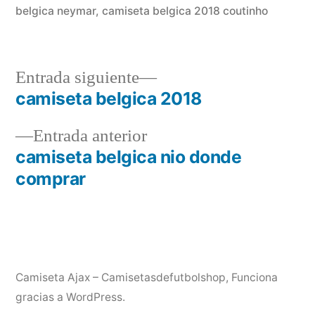
belgica neymar
,
camiseta belgica 2018 coutinho
Entrada
Entrada siguiente
siguiente:
camiseta belgica 2018
Navegación
Entrada
Entrada anterior
de
anterior:
camiseta belgica nio donde
entradas
comprar
Camiseta Ajax – Camisetasdefutbolshop
,
Funciona
gracias a WordPress.