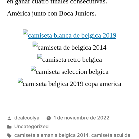
en ganar cuatro finales consecutivas.
América junto con Boca Juniors.
Publicado
dealcoolya
1 de noviembre de 2022
por
Publicado
Uncategorized
en
Etiquetas:
camiseta alemania belgica 2014
,
camiseta azul de