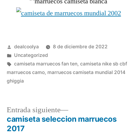
Publicado
dealcoolya
8 de diciembre de 2022
por
Publicado
Uncategorized
en
Etiquetas:
camiseta marruecos fan ten
,
camiseta nike sb cbf
marruecos camo
,
marruecos camiseta mundial 2014
ghiggia
Entrada
Entrada siguiente
siguiente:
camiseta seleccion marruecos
Navegación
2017