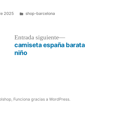
Publicado
de 2025
shop-barcelona
en
a
Entrada
Entrada siguiente
r:
siguiente:
camiseta españa barata
niño
olshop
,
Funciona gracias a WordPress.