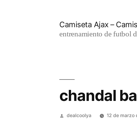
Saltar
al
Camiseta Ajax – Cami
contenido
entrenamiento de futbol d
chandal ba
Publicado
dealcoolya
12 de marzo
por