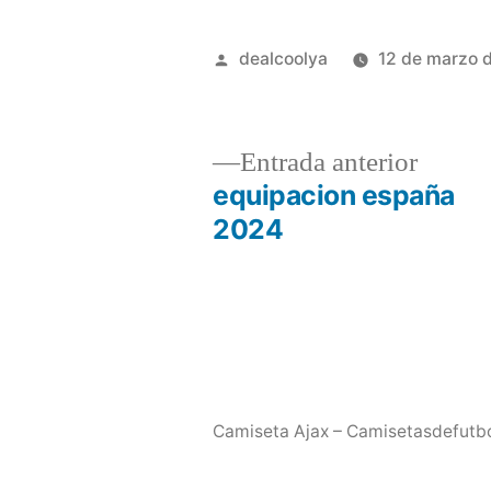
Publicado
dealcoolya
12 de marzo 
por
Entrad
Entrada anterior
anterio
equipacion españa
Navegación
2024
de
entradas
Camiseta Ajax – Camisetasdefutb