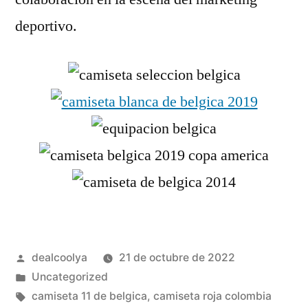
deportivo.
Publicado
dealcoolya
21 de octubre de 2022
por
Publicado
Uncategorized
en
Etiquetas:
camiseta 11 de belgica
,
camiseta roja colombia