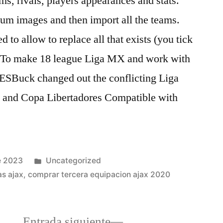
ms, rivals, players appearances and stats.
ium images and then import all the teams.
to allow to replace all that exists (you tick
). To make 18 league Liga MX and work with
PESBuck changed out the conflicting Liga
and Copa Libertadores Compatible with
Publicado
e 2023
Uncategorized
en
as ajax
,
comprar tercera equipacion ajax 2020
a
Entrada
Entrada siguiente