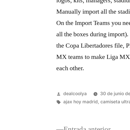
logos, kits, managers, stadiu
Manually import all the stad
On the Import Teams you need 
all the boxes during import
the Copa Libertadores file, 
MX teams to make Liga MX 
each other.
Publicado
dealcoolya
30 de junio d
por
Etiquetas:
ajax hoy madrid
,
camiseta ultr
Entrad
Entrada anterior