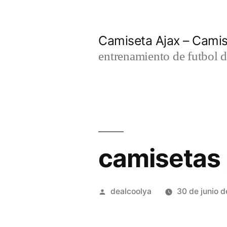
Saltar
al
Camiseta Ajax – Cami
contenido
entrenamiento de futbol d
camisetas 
Publicado
dealcoolya
30 de junio 
por