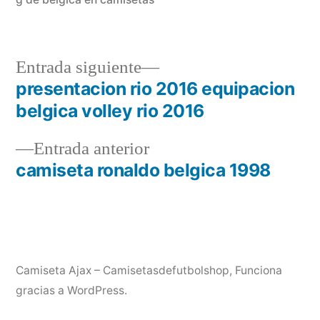
Entrada
Entrada siguiente
siguiente:
presentacion rio 2016 equipacion
Navegación
belgica volley rio 2016
de
Entrada
Entrada anterior
entradas
anterior:
camiseta ronaldo belgica 1998
Camiseta Ajax – Camisetasdefutbolshop
,
Funciona
gracias a WordPress.