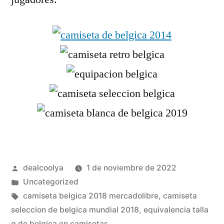
Publicado
dealcoolya
1 de noviembre de 2022
por
Publicado
Uncategorized
en
Etiquetas:
camiseta belgica 2018 mercadolibre
,
camiseta
seleccion de belgica mundial 2018
,
equivalencia talla
g de belgica en camisetas