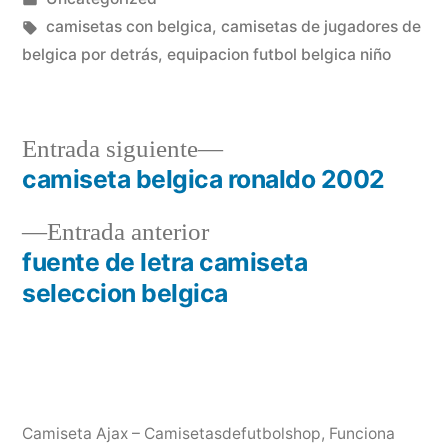
en
Etiquetas:
camisetas con belgica
,
camisetas de jugadores de
belgica por detrás
,
equipacion futbol belgica niño
Entrada
Entrada siguiente
siguiente:
camiseta belgica ronaldo 2002
Navegación
Entrada
Entrada anterior
de
anterior:
fuente de letra camiseta
entradas
seleccion belgica
Camiseta Ajax – Camisetasdefutbolshop
,
Funciona