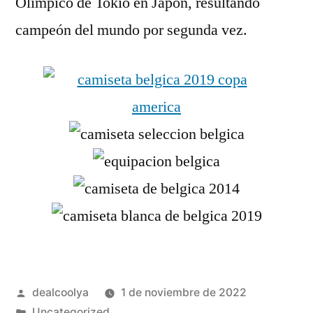
Olímpico de Tokio en Japón, resultando
campeón del mundo por segunda vez.
Publicado
dealcoolya
1 de noviembre de 2022
por
Publicado
Uncategorized