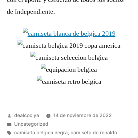
de Independiente.
Publicado
dealcoolya
14 de noviembre de 2022
por
Publicado
Uncategorized
en
Etiquetas:
camiseta belgica negra
,
camiseta de ronaldo