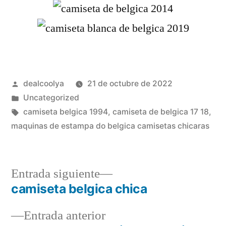
Publicado
dealcoolya
21 de octubre de 2022
por
Publicado
Uncategorized
en
Etiquetas:
camiseta belgica 1994
,
camiseta de belgica 17 18
,
maquinas de estampa do belgica camisetas chicaras
Entrada
Entrada siguiente
siguiente:
camiseta belgica chica
Navegación
Entrada
Entrada anterior
de