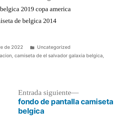
Publicado
re de 2022
Uncategorized
en
acion
,
camiseta de el salvador galaxia belgica
,
a
Entrada
Entrada siguiente
r:
siguiente:
fondo de pantalla camiseta
belgica