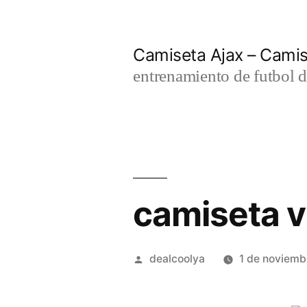
Saltar
al
Camiseta Ajax – Cami
contenido
entrenamiento de futbol d
camiseta v
Publicado
dealcoolya
1 de noviemb
por