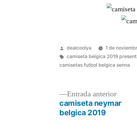
Publicado
dealcoolya
1 de noviemb
por
Etiquetas:
camiseta belgica 2019 present
camisetas futbol belgica senna
Entrad
Entrada anterior
anterio
camiseta neymar
Navegación
belgica 2019
de