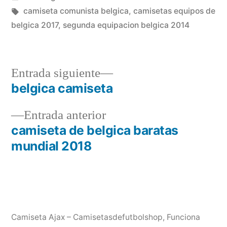
en
Etiquetas:
camiseta comunista belgica
,
camisetas equipos de
belgica 2017
,
segunda equipacion belgica 2014
Entrada
Entrada siguiente
siguiente:
belgica camiseta
Navegación
Entrada
Entrada anterior
de
anterior:
camiseta de belgica baratas
entradas
mundial 2018
Camiseta Ajax – Camisetasdefutbolshop
,
Funciona