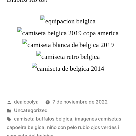
Publicado
dealcoolya
7 de noviembre de 2022
por
Publicado
Uncategorized
en
Etiquetas:
camiseta buffalos belgica
,
imagenes camisetas
capoeira belgica
,
niño con pelo rubio ojos verdes i
camiseta del belgica