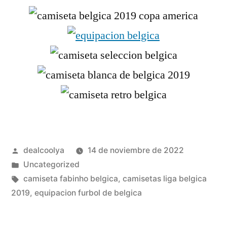
Publicado
dealcoolya
14 de noviembre de 2022
por
Publicado
Uncategorized
en
Etiquetas:
camiseta fabinho belgica
,
camisetas liga belgica
2019
,
equipacion furbol de belgica