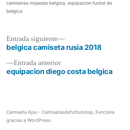
camisetas mojadas belgica
,
equipacion furbol de
belgica
Entrada
Entrada siguiente
siguiente:
belgica camiseta rusia 2018
Navegación
Entrada
Entrada anterior
de
anterior:
equipacion diego costa belgica
entradas
Camiseta Ajax – Camisetasdefutbolshop
,
Funciona
gracias a WordPress.