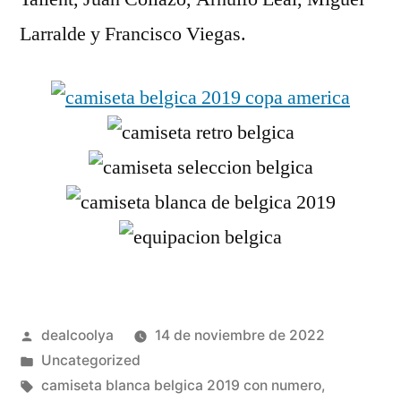
Larralde y Francisco Viegas.
Publicado
dealcoolya
14 de noviembre de 2022
por
Publicado
Uncategorized
en
Etiquetas:
camiseta blanca belgica 2019 con numero
,