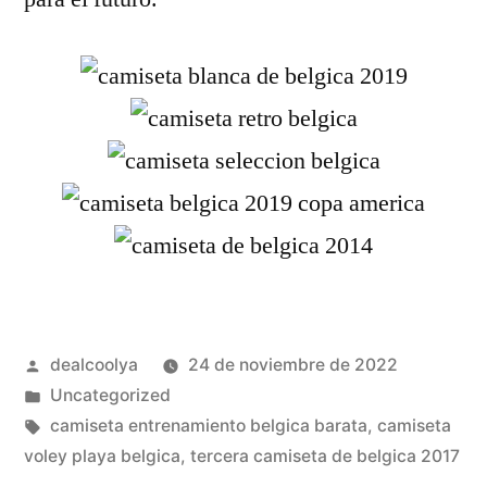
Publicado
dealcoolya
24 de noviembre de 2022
por
Publicado
Uncategorized
en
Etiquetas:
camiseta entrenamiento belgica barata
,
camiseta
voley playa belgica
,
tercera camiseta de belgica 2017