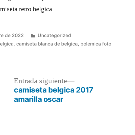
Publicado
re de 2022
Uncategorized
en
elgica
,
camiseta blanca de belgica
,
polemica foto
a
Entrada
Entrada siguiente
r:
siguiente:
camiseta belgica 2017
amarilla oscar