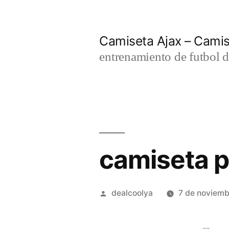
Saltar
al
Camiseta Ajax – Cami
contenido
entrenamiento de futbol d
camiseta p
Publicado
dealcoolya
7 de noviem
por