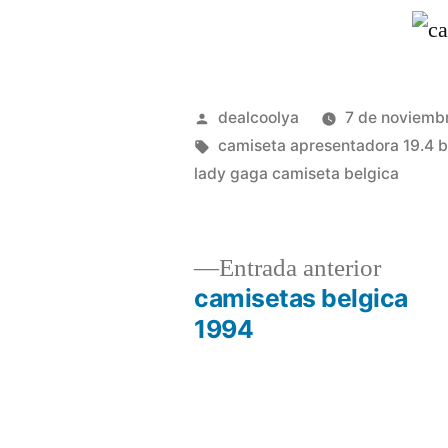
Publicado
dealcoolya
7 de noviemb
por
Etiquetas:
camiseta apresentadora 19.4 b
lady gaga camiseta belgica
Entrad
Entrada anterior
anterio
camisetas belgica
Navegación
1994
de
entradas