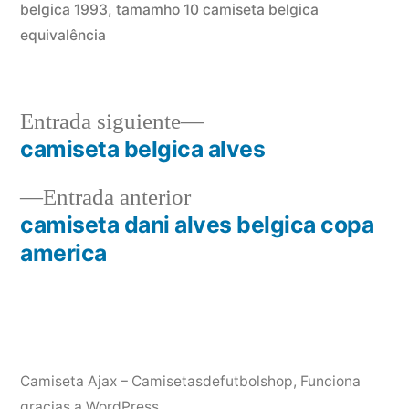
belgica 1993
,
tamamho 10 camiseta belgica
equivalência
Entrada
Entrada siguiente
siguiente:
camiseta belgica alves
Navegación
Entrada
Entrada anterior
de
anterior:
camiseta dani alves belgica copa
entradas
america
Camiseta Ajax – Camisetasdefutbolshop
,
Funciona
gracias a WordPress.