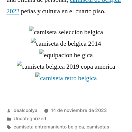
2022
peñas y cultura en el cuarto piso.
Publicado
dealcoolya
14 de noviembre de 2022
por
Publicado
Uncategorized
en
Etiquetas:
camiseta entremaniento belgica
,
camisetas