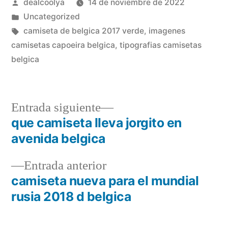
Publicado
dealcoolya
14 de noviembre de 2022
por
Publicado
Uncategorized
en
Etiquetas:
camiseta de belgica 2017 verde
,
imagenes
camisetas capoeira belgica
,
tipografias camisetas
belgica
Entrada
Entrada siguiente
siguiente:
que camiseta lleva jorgito en
Navegación
avenida belgica
de
Entrada
Entrada anterior
entradas
anterior:
camiseta nueva para el mundial
rusia 2018 d belgica