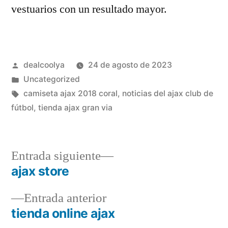
vestuarios con un resultado mayor.
Publicado
dealcoolya
24 de agosto de 2023
por
Publicado
Uncategorized
en
Etiquetas:
camiseta ajax 2018 coral
,
noticias del ajax club de
fútbol
,
tienda ajax gran via
Entrada
Entrada siguiente
siguiente:
ajax store
Navegación
Entrada
Entrada anterior
de
anterior:
tienda online ajax
entradas