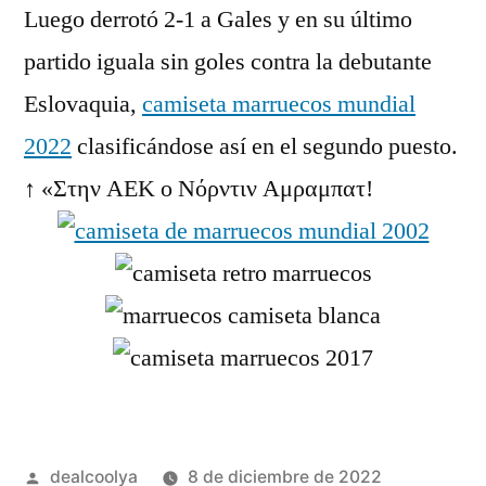
Luego derrotó 2-1 a Gales y en su último
partido iguala sin goles contra la debutante
Eslovaquia,
camiseta marruecos mundial
2022
clasificándose así en el segundo puesto.
↑ «Στην ΑΕΚ ο Νόρντιν Αμραμπατ!
Publicado
dealcoolya
8 de diciembre de 2022