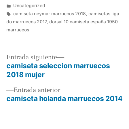
por
Publicado
Uncategorized
en
Etiquetas:
camiseta neymar marruecos 2018
,
camisetas liga
do marruecos 2017
,
dorsal 10 camiseta españa 1950
marruecos
Entrada
Entrada siguiente
siguiente:
camiseta seleccion marruecos
Navegación
2018 mujer
de
Entrada
Entrada anterior
entradas
anterior:
camiseta holanda marruecos 2014