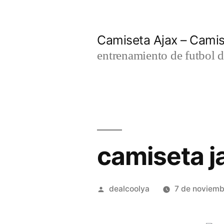
Saltar
al
Camiseta Ajax – Cami
contenido
entrenamiento de futbol d
camiseta j
Publicado
dealcoolya
7 de noviem
por