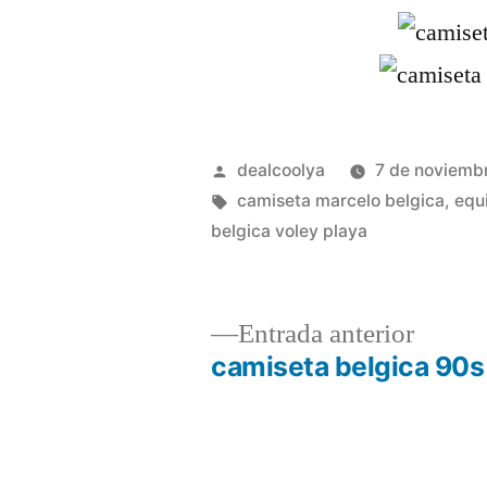
Publicado
dealcoolya
7 de noviemb
por
Etiquetas:
camiseta marcelo belgica
,
equ
belgica voley playa
Entrad
Entrada anterior
anterio
camiseta belgica 90s
Navegación
de