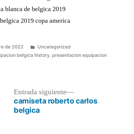
Publicado
re de 2022
Uncategorized
en
ipacion belgica history
,
presentacion equipacion
a
Entrada
Entrada siguiente
r:
siguiente:
camiseta roberto carlos
belgica