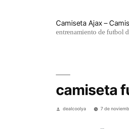
Saltar
al
Camiseta Ajax – Cami
contenido
entrenamiento de futbol d
camiseta f
Publicado
dealcoolya
7 de noviem
por