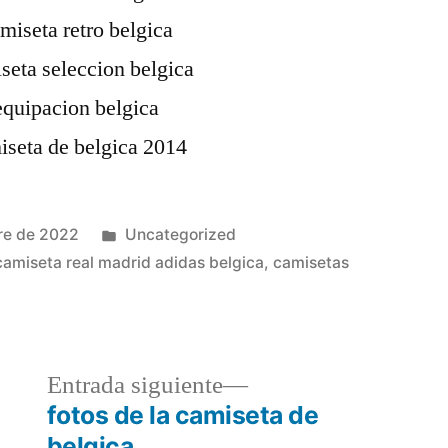
Publicado
re de 2022
Uncategorized
en
camiseta real madrid adidas belgica
,
camisetas
a
Entrada
Entrada siguiente
r:
siguiente:
fotos de la camiseta de
belgica