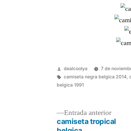
Publicado
dealcoolya
7 de noviemb
por
Etiquetas:
camiseta negra belgica 2014
,
belgica 1991
Entrad
Entrada anterior
anterio
camiseta tropical
Navegación
belgica