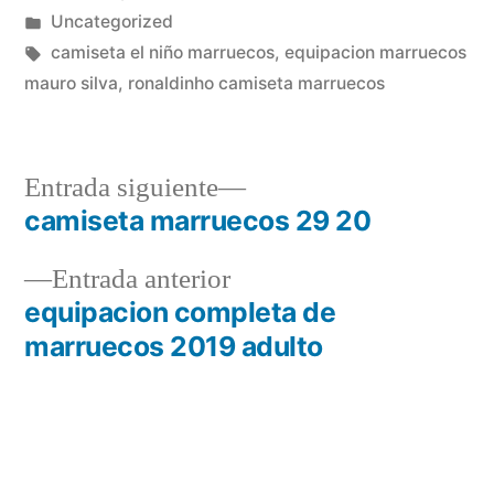
por
Publicado
Uncategorized
en
Etiquetas:
camiseta el niño marruecos
,
equipacion marruecos
mauro silva
,
ronaldinho camiseta marruecos
Entrada
Entrada siguiente
siguiente:
camiseta marruecos 29 20
Navegación
Entrada
Entrada anterior
de
anterior:
equipacion completa de
entradas
marruecos 2019 adulto