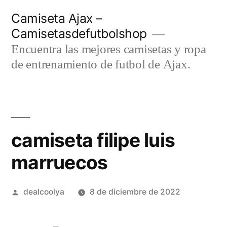
Saltar
Camiseta Ajax –
al
Camisetasdefutbolshop
contenido
Encuentra las mejores camisetas y ropa
de entrenamiento de futbol de Ajax.
camiseta filipe luis
marruecos
Publicado
dealcoolya
8 de diciembre de 2022
por