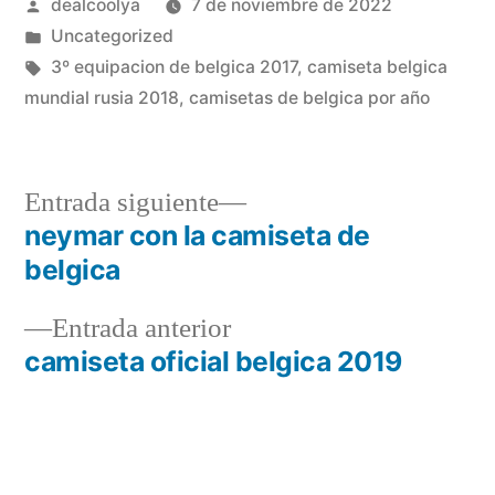
Publicado
dealcoolya
7 de noviembre de 2022
por
Publicado
Uncategorized
en
Etiquetas:
3º equipacion de belgica 2017
,
camiseta belgica
mundial rusia 2018
,
camisetas de belgica por año
Entrada
Entrada siguiente
siguiente:
neymar con la camiseta de
Navegación
belgica
de
Entrada
Entrada anterior
entradas
anterior:
camiseta oficial belgica 2019