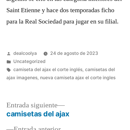
Saint Etienne y hace dos temporadas ficho
para la Real Sociedad para jugar en su filial.
Publicado
dealcoolya
24 de agosto de 2023
por
Publicado
Uncategorized
en
Etiquetas:
camiseta del ajax el corte inglés
,
camisetas del
ajax imagenes
,
nueva camiseta ajax el corte ingles
Entrada
Entrada siguiente
siguiente:
camisetas del ajax
Navegación
Entrada
Entrada anterior