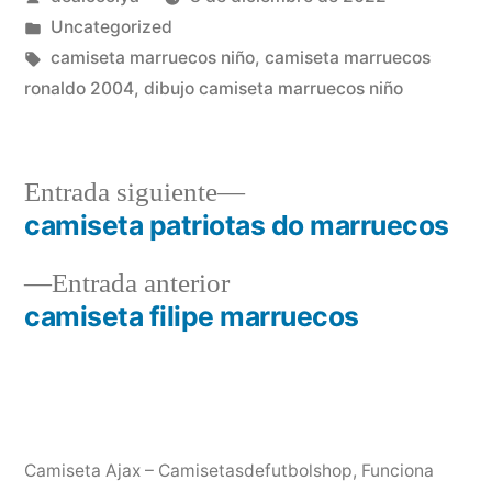
por
Publicado
Uncategorized
en
Etiquetas:
camiseta marruecos niño
,
camiseta marruecos
ronaldo 2004
,
dibujo camiseta marruecos niño
Entrada
Entrada siguiente
siguiente:
camiseta patriotas do marruecos
Navegación
Entrada
Entrada anterior
de
anterior:
camiseta filipe marruecos
entradas
Camiseta Ajax – Camisetasdefutbolshop
,
Funciona