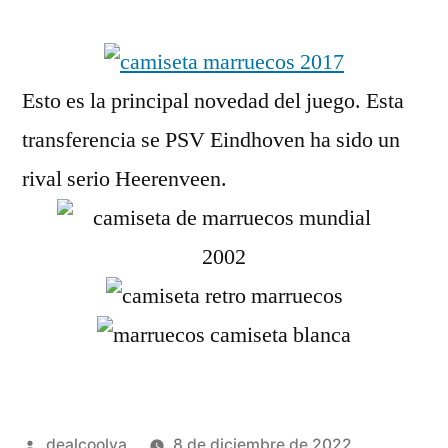
por
Esto es la principal novedad del juego. Esta
transferencia se PSV Eindhoven ha sido un
rival serio Heerenveen.
Publicado
dealcoolya
8 de diciembre de 2022