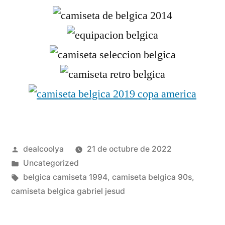
Publicado
dealcoolya
21 de octubre de 2022
por
Publicado
Uncategorized
en
Etiquetas:
belgica camiseta 1994
,
camiseta belgica 90s
,
camiseta belgica gabriel jesud