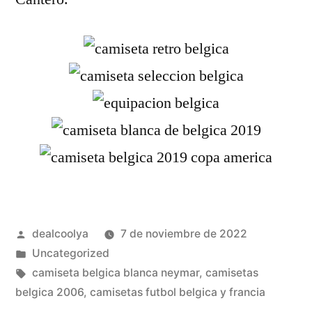
Publicado
dealcoolya
7 de noviembre de 2022
por
Publicado
Uncategorized
en
Etiquetas:
camiseta belgica blanca neymar
,
camisetas
belgica 2006
,
camisetas futbol belgica y francia