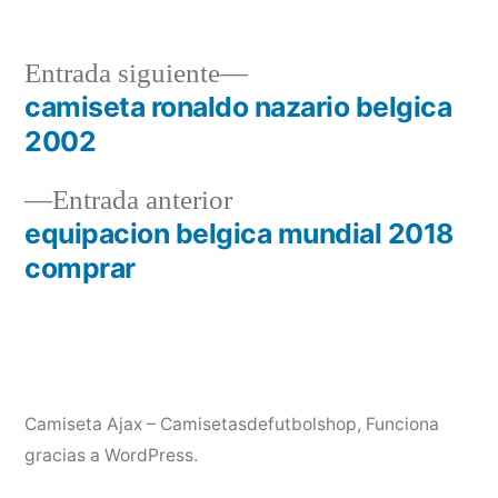
Entrada
Entrada siguiente
siguiente:
camiseta ronaldo nazario belgica
Navegación
2002
de
Entrada
Entrada anterior
entradas
anterior:
equipacion belgica mundial 2018
comprar
Camiseta Ajax – Camisetasdefutbolshop
,
Funciona
gracias a WordPress.