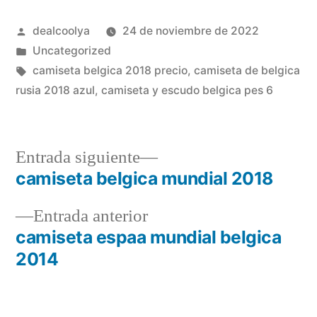
Publicado
dealcoolya
24 de noviembre de 2022
por
Publicado
Uncategorized
en
Etiquetas:
camiseta belgica 2018 precio
,
camiseta de belgica
rusia 2018 azul
,
camiseta y escudo belgica pes 6
Entrada
Entrada siguiente
siguiente:
camiseta belgica mundial 2018
Navegación
Entrada
Entrada anterior
de
anterior:
camiseta espaa mundial belgica
entradas
2014