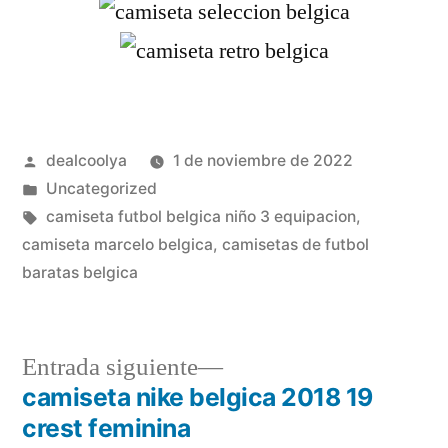
Publicado
dealcoolya
1 de noviembre de 2022
por
Publicado
Uncategorized
en
Etiquetas:
camiseta futbol belgica niño 3 equipacion
,
camiseta marcelo belgica
,
camisetas de futbol
baratas belgica
Entrada
Entrada siguiente
siguiente:
camiseta nike belgica 2018 19
Navegación
crest feminina