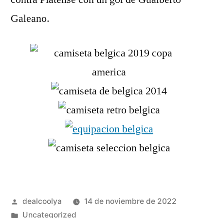
Galeano.
Publicado
dealcoolya
14 de noviembre de 2022
por
Publicado
Uncategorized