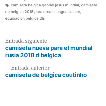
en
Etiquetas:
camiseta belgica gabriel jesus mundial
,
camiseta
de belgica 2018 para dream league soccer
,
equipacion belgica dls
Entrada
Entrada siguiente
siguiente:
camiseta nueva para el mundial
Navegación
rusia 2018 d belgica
de
Entrada
Entrada anterior
entradas
anterior:
camiseta de belgica coutinho