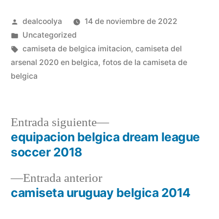
Publicado
dealcoolya
14 de noviembre de 2022
por
Publicado
Uncategorized
en
Etiquetas:
camiseta de belgica imitacion
,
camiseta del
arsenal 2020 en belgica
,
fotos de la camiseta de
belgica
Entrada
Entrada siguiente
siguiente:
equipacion belgica dream league
Navegación
soccer 2018
de
Entrada
Entrada anterior
entradas
anterior:
camiseta uruguay belgica 2014