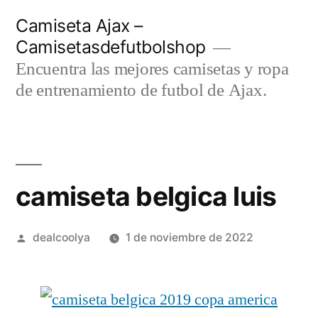
Saltar
Camiseta Ajax –
al
Camisetasdefutbolshop
contenido
Encuentra las mejores camisetas y ropa
de entrenamiento de futbol de Ajax.
camiseta belgica luis
Publicado
dealcoolya
1 de noviembre de 2022
por