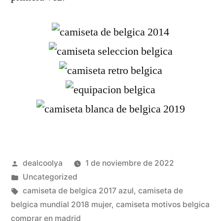
Publicado
dealcoolya
1 de noviembre de 2022
por
Publicado
Uncategorized
en
Etiquetas:
camiseta de belgica 2017 azul
,
camiseta de
belgica mundial 2018 mujer
,
camiseta motivos belgica
comprar en madrid