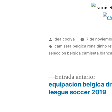
Publicado
dealcoolya
7 de noviemb
por
Etiquetas:
camiseta belgica ronaldinho re
seleccion belgica camiseta blanc
Entrad
Entrada anterior
anterio
equipacion belgica d
Navegación
league soccer 2019
de