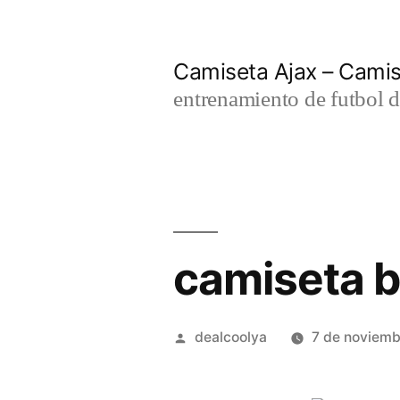
Saltar
al
Camiseta Ajax – Cami
contenido
entrenamiento de futbol d
camiseta be
Publicado
dealcoolya
7 de noviem
por