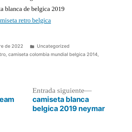
Publicado
re de 2022
Uncategorized
en
tro
,
camiseta colombia mundial belgica 2014
,
a
a
Entrada
Entrada siguiente
r:
siguiente:
ream
camiseta blanca
belgica 2019 neymar