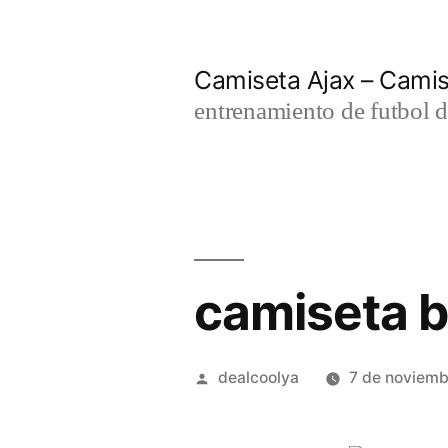
Saltar
al
Camiseta Ajax – Cami
contenido
entrenamiento de futbol d
camiseta b
Publicado
dealcoolya
7 de noviem
por