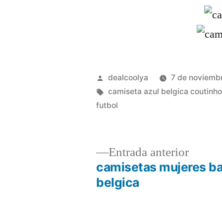
Publicado
dealcoolya
7 de noviemb
por
Etiquetas:
camiseta azul belgica coutinh
futbol
Entrad
Entrada anterior
anterio
camisetas mujeres ba
Navegación
belgica
de