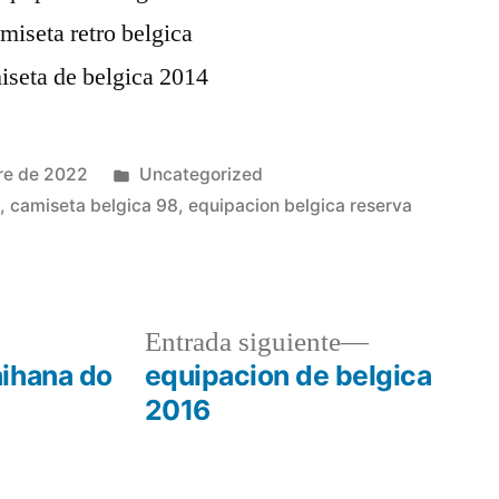
Publicado
re de 2022
Uncategorized
en
o
,
camiseta belgica 98
,
equipacion belgica reserva
a
Entrada
Entrada siguiente
r:
siguiente:
ihana do
equipacion de belgica
2016