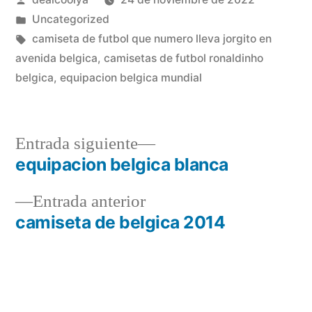
por
Publicado
Uncategorized
en
Etiquetas:
camiseta de futbol que numero lleva jorgito en
avenida belgica
,
camisetas de futbol ronaldinho
belgica
,
equipacion belgica mundial
Entrada
Entrada siguiente
siguiente:
equipacion belgica blanca
Navegación
Entrada
Entrada anterior
de
anterior:
camiseta de belgica 2014
entradas